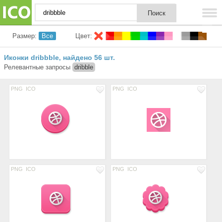
Размер:
Все
Цвет:
Иконки dribbble
найдено 56 шт.
,
Релевантные запросы
dribble
PNG
ICO
PNG
ICO
PNG
ICO
PNG
ICO