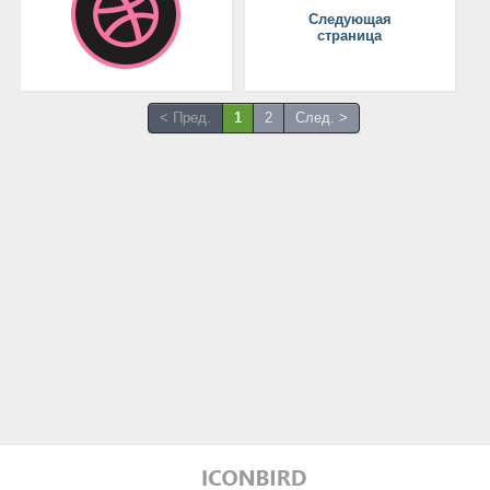
Следующая
страница
< Пред.
1
2
След. >