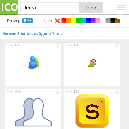
Размер:
Все
Цвет:
Иконки friends
найдено 7 шт.
,
PNG
ICO
PNG
ICO
PNG
SVG
PNG
ICO