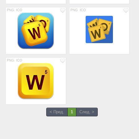
PNG
ICO
PNG
ICO
PNG
ICO
< Пред.
1
След. >