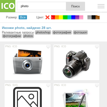
Размер:
Все
Цвет:
Иконки photo
найдено 28 шт.
,
Релевантные запросы
photoshop
фотография
фотошоп
фотографии
photos
PNG
ICO
PNG
ICO
PNG
SVG
PNG
ICO