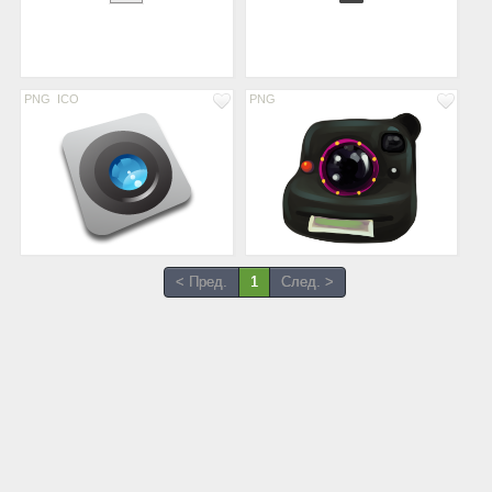
PNG
ICO
PNG
< Пред.
1
След. >