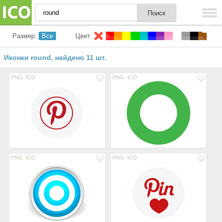
Размер:
Все
Цвет:
Иконки round
найдено 11 шт.
,
PNG
ICO
PNG
ICO
PNG
ICO
PNG
ICO