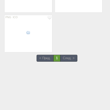
PNG
ICO
< Пред.
1
След. >