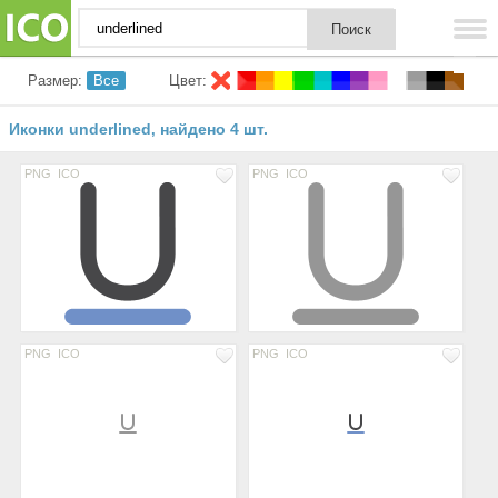
Размер:
Все
Цвет:
Иконки underlined
найдено 4 шт.
,
PNG
ICO
PNG
ICO
PNG
ICO
PNG
ICO