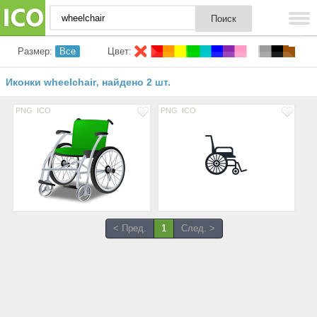
Размер:
Все
Цвет:
Иконки wheelchair
найдено 2 шт.
,
PNG
ICO
PNG
ICO
< Пред.
1
След. >