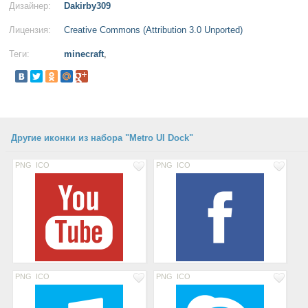
Дизайнер:
Dakirby309
Лицензия:
Creative Commons (Attribution 3.0 Unported)
Теги:
minecraft
,
Другие иконки из набора "Metro UI Dock"
PNG
ICO
PNG
ICO
PNG
ICO
PNG
ICO