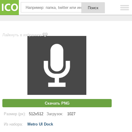
Лайкнуть в избранное
Скачать PNG
Размер (px):
512x512
Загрузок:
1027
Из набора:
Metro UI Dock