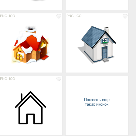
PNG
ICO
PNG
ICO
PNG
ICO
Показать еще
таких иконок