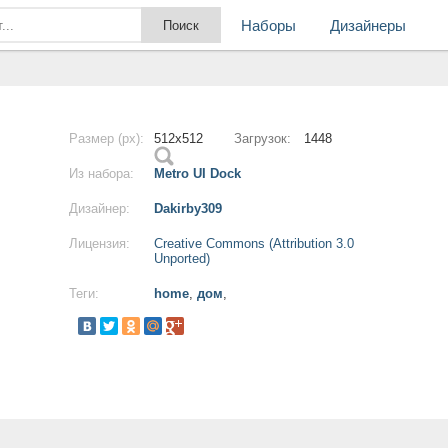
Наборы
Дизайнеры
Размер (px):
512x512
Загрузок:
1448
Из набора:
Metro UI Dock
Дизайнер:
Dakirby309
Лицензия:
Creative Commons (Attribution 3.0
Unported)
Теги:
home
,
дом
,