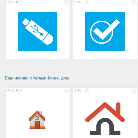
PNG
ICO
PNG
ICO
Еще иконки с тегами home, дом
PNG
ICO
PNG
ICO