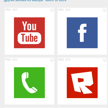
Другие иконки из набора "Metro UI Dock"
PNG
ICO
PNG
ICO
PNG
ICO
PNG
ICO