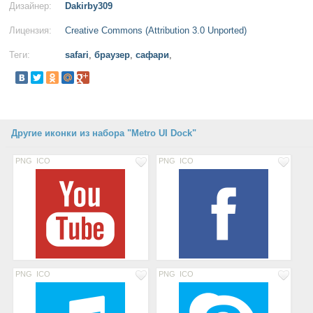
Дизайнер:
Dakirby309
Лицензия:
Creative Commons (Attribution 3.0 Unported)
Теги:
safari
,
браузер
,
сафари
,
Другие иконки из набора "Metro UI Dock"
PNG
ICO
PNG
ICO
PNG
ICO
PNG
ICO