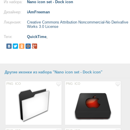
Из набора:
Nano icon set - Dock icon
Дизайнер:
iAmFreeman
Лицензия:
Creative Commons Attribution Noncommercial-No Derivafive
Works 3.0 License
Теги:
QuickTime
,
Другие иконки из набора "Nano icon set - Dock icon"
PNG
ICO
PNG
ICO