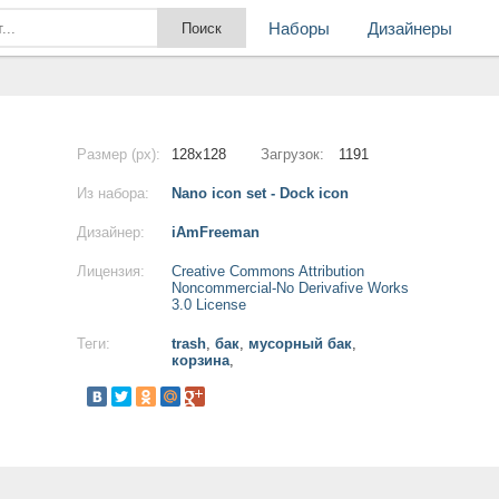
Наборы
Дизайнеры
Размер (px):
128x128
Загрузок:
1191
Из набора:
Nano icon set - Dock icon
Дизайнер:
iAmFreeman
Лицензия:
Creative Commons Attribution
Noncommercial-No Derivafive Works
3.0 License
Теги:
trash
,
бак
,
мусорный бак
,
корзина
,