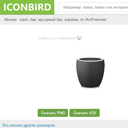
Иконки: trash, бак, мусорный бак, корзина, от iAmFreeman
Лайкнуть в избранное
Скачать PNG
Скачать ICO
Эта иконка других размеров