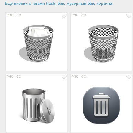
Еще иконки с тегами trash, бак, мусорный бак, корзина
PNG
ICO
PNG
ICO
PNG
ICO
PNG
ICO