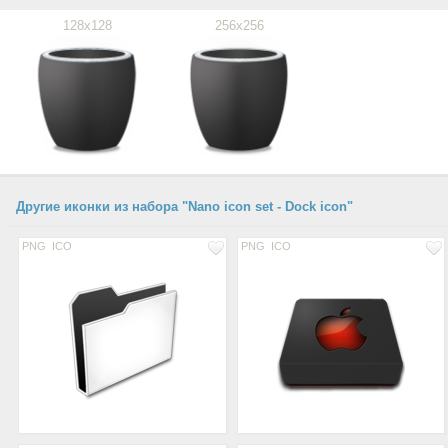
128x128
256x256
Другие иконки из набора "Nano icon set - Dock icon"
PNG
ICO
PNG
ICO