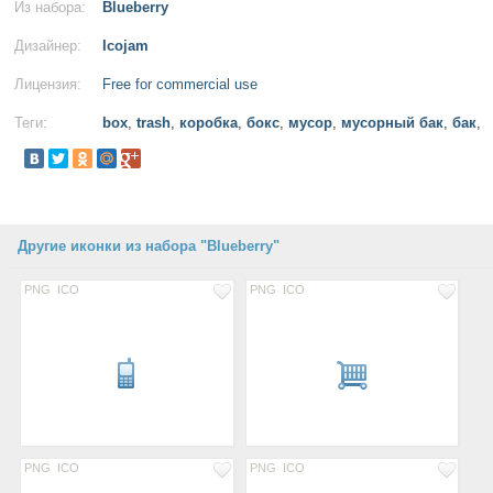
Из набора:
Blueberry
Дизайнер:
Icojam
Лицензия:
Free for commercial use
Теги:
box
,
trash
,
коробка
,
бокс
,
мусор
,
мусорный бак
,
бак
,
Другие иконки из набора "Blueberry"
PNG
ICO
PNG
ICO
PNG
ICO
PNG
ICO