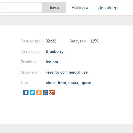
Наборы
Дизайнеры
Размер (px):
32x32
Загрузок:
1159
Из набора:
Blueberry
Дизайнер:
Icojam
Лицензия:
Free for commercial use
Теги:
clock
,
time
,
часы
,
время
,