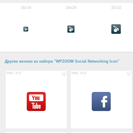
16x16
24x24
32x32
Другие иконки из набора "WPZOOM Social Networking Icon"
PNG
ICO
PNG
ICO