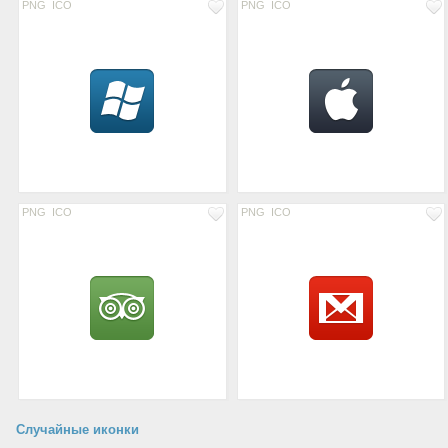
PNG
ICO
PNG
ICO
PNG
ICO
PNG
ICO
Случайные иконки