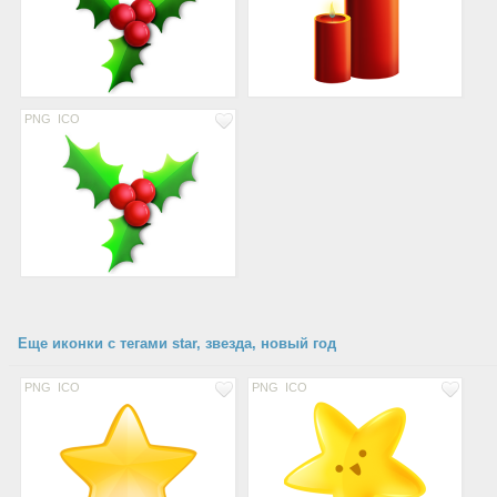
PNG
ICO
Еще иконки с тегами star, звезда, новый год
PNG
ICO
PNG
ICO