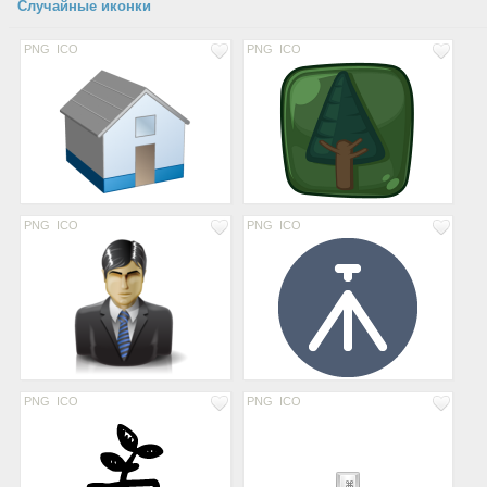
Случайные иконки
PNG
ICO
PNG
ICO
PNG
ICO
PNG
ICO
PNG
ICO
PNG
ICO