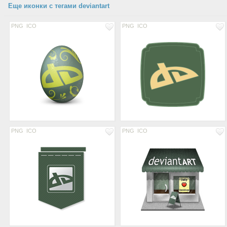
Еще иконки с тегами deviantart
PNG
ICO
PNG
ICO
PNG
ICO
PNG
ICO