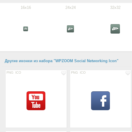
16x16
24x24
32x32
Другие иконки из набора "WPZOOM Social Networking Icon"
PNG
ICO
PNG
ICO