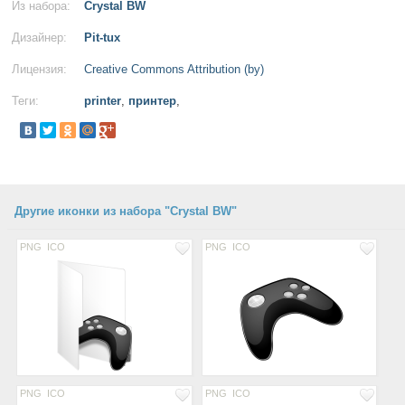
Из набора:
Crystal BW
Дизайнер:
Pit-tux
Лицензия:
Creative Commons Attribution (by)
Теги:
printer
,
принтер
,
Другие иконки из набора "Crystal BW"
PNG
ICO
PNG
ICO
PNG
ICO
PNG
ICO