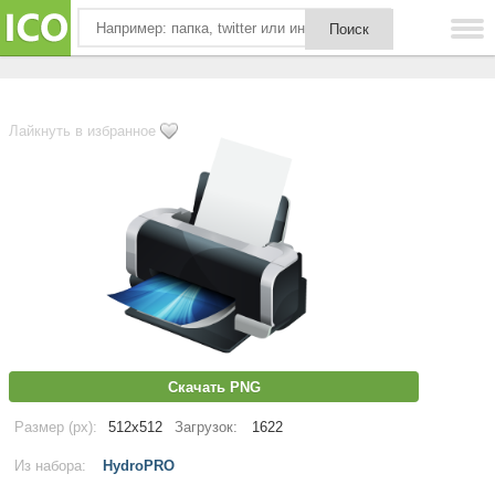
Лайкнуть в избранное
Скачать PNG
Размер (px):
512x512
Загрузок:
1622
Из набора:
HydroPRO