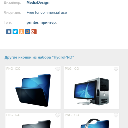
Дизайнер:
MediaDesign
Лицензия:
Free for commercial use
Теги:
printer
,
принтер
,
Другие иконки из набора "HydroPRO"
PNG
ICO
PNG
ICO
PNG
ICO
PNG
ICO