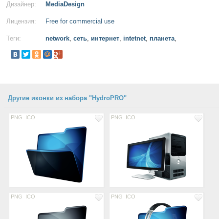
Дизайнер:
MediaDesign
Лицензия:
Free for commercial use
Теги:
network
,
сеть
,
интернет
,
intetnet
,
планета
,
Другие иконки из набора "HydroPRO"
PNG
ICO
PNG
ICO
PNG
ICO
PNG
ICO