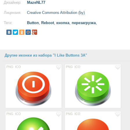
Дизайнер:
MazeNL77
Лицензия:
Creative Commons Attribution (by)
Теги:
Button
,
Reboot
,
кнопка
,
перезагрузка
,
Другие иконки из набора "I Like Buttons 3A"
PNG
ICO
PNG
ICO
PNG
ICO
PNG
ICO