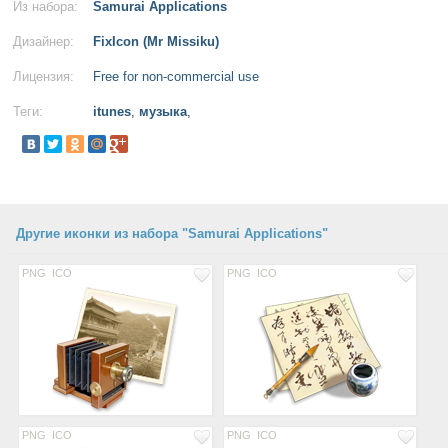
Из набора:
Samurai Applications
Дизайнер:
FixIcon (Mr Missiku)
Лицензия:
Free for non-commercial use
Теги:
itunes
,
музыка
,
Другие иконки из набора "Samurai Applications"
PNG
ICO
PNG
ICO
PNG
ICO
PNG
ICO