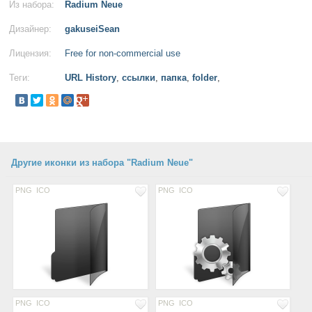
Из набора:
Radium Neue
Дизайнер:
gakuseiSean
Лицензия:
Free for non-commercial use
Теги:
URL History
,
ссылки
,
папка
,
folder
,
Другие иконки из набора "Radium Neue"
PNG
ICO
PNG
ICO
PNG
ICO
PNG
ICO