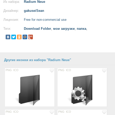
Из набора:
Radium Neue
Дизайнер:
gakuseiSean
Лицензия:
Free for non-commercial use
Теги:
Download Folder
,
мои загрузки
,
папка
,
Другие иконки из набора "Radium Neue"
PNG
ICO
PNG
ICO
PNG
ICO
PNG
ICO