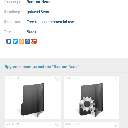
Из набора:
Radium Neue
Дизайнер:
gakuseiSean
Лицензия:
Free for non-commercial use
Теги:
Stack
,
Другие иконки из набора "Radium Neue"
PNG
ICO
PNG
ICO
PNG
ICO
PNG
ICO