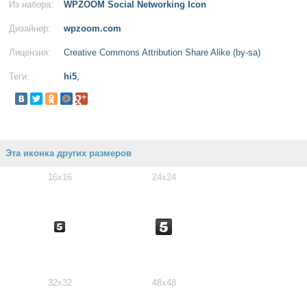
Из набора:
WPZOOM Social Networking Icon
Дизайнер:
wpzoom.com
Лицензия:
Creative Commons Attribution Share Alike (by-sa)
Теги:
hi5
,
Эта иконка других размеров
16x16
24x24
32x32
48x48