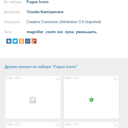
Из набора:
Fugue Icons
Дизайнер:
Yusuke Kamiyamane
Лицензия:
Creative Commons (Attribution 3.0 Unported)
Теги:
magnifier
,
zoom out
,
лупа
,
уменьшить
,
Другие иконки из набора "Fugue Icons"
PNG
ICO
PNG
ICO
PNG
ICO
PNG
ICO