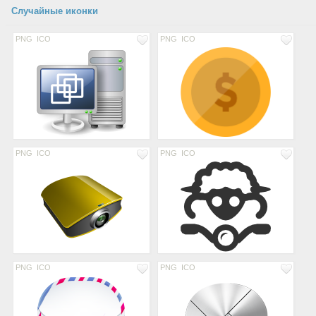
Случайные иконки
PNG
ICO
PNG
ICO
PNG
ICO
PNG
ICO
PNG
ICO
PNG
ICO