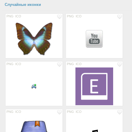
Случайные иконки
PNG
ICO
PNG
ICO
PNG
ICO
PNG
ICO
PNG
ICO
PNG
ICO