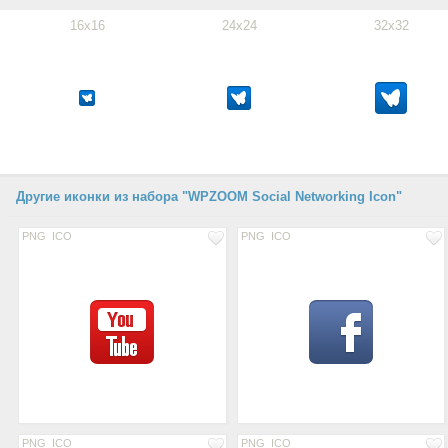
16x16
24x24
32x32
Другие иконки из набора "WPZOOM Social Networking Icon"
PNG
ICO
PNG
ICO
PNG
ICO
PNG
ICO