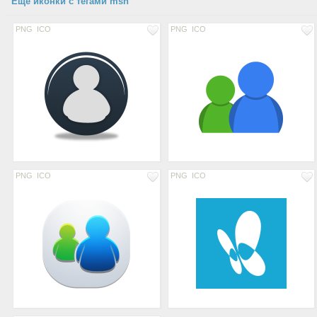
Еще иконки с тегами msn
PNG
ICO
PNG
ICO
PNG
ICO
PNG
ICO