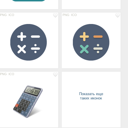
PNG
ICO
PNG
ICO
PNG
ICO
Показать еще
таких иконок