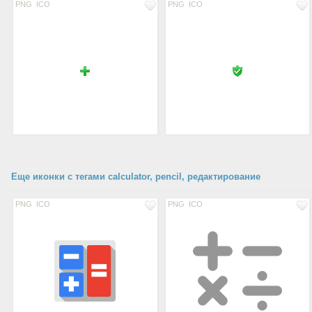
PNG
ICO
PNG
ICO
Еще иконки с тегами calculator, pencil, редактирование
PNG
ICO
PNG
ICO