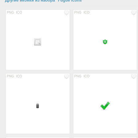
Другие иконки из набора "Fugue Icons"
PNG
ICO
PNG
ICO
PNG
ICO
PNG
ICO