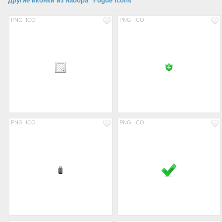
Другие иконки из набора "Fugue Icons"
PNG
ICO
PNG
ICO
PNG
ICO
PNG
ICO