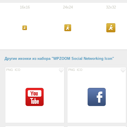
16x16
24x24
32x32
Другие иконки из набора "WPZOOM Social Networking Icon"
PNG
ICO
PNG
ICO