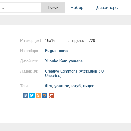
Наборы
Дизайнеры
Размер (px):
16x16
Загрузок:
720
Из набора:
Fugue Icons
Дизайнер:
Yusuke Kamiyamane
Лицензия:
Creative Commons (Attribution 3.0
Unported)
Теги:
film
,
youtube
,
ютуб
,
видео
,