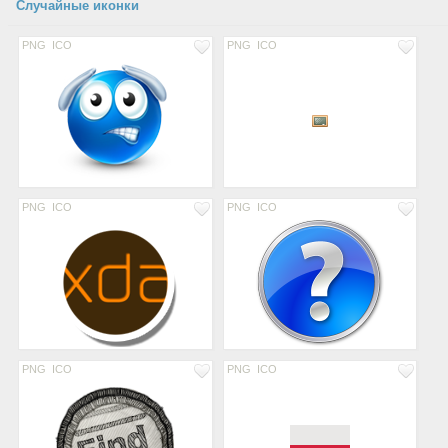
Случайные иконки
PNG
ICO
PNG
ICO
PNG
ICO
PNG
ICO
PNG
ICO
PNG
ICO