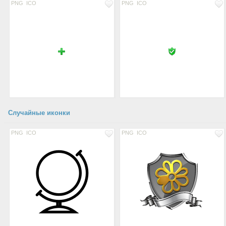
PNG
ICO
PNG
ICO
Случайные иконки
PNG
ICO
PNG
ICO