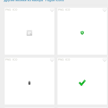
Другие иконки из набора "Fugue Icons"
PNG
ICO
PNG
ICO
PNG
ICO
PNG
ICO