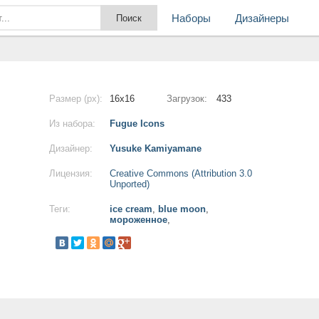
Наборы
Дизайнеры
Размер (px):
16x16
Загрузок:
433
Из набора:
Fugue Icons
Дизайнер:
Yusuke Kamiyamane
Лицензия:
Creative Commons (Attribution 3.0
Unported)
Теги:
ice cream
,
blue moon
,
мороженное
,