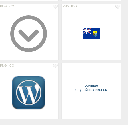
PNG
ICO
PNG
ICO
PNG
ICO
Больше
случайных иконок