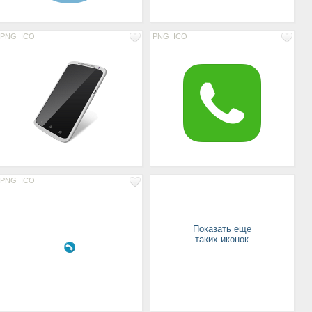
PNG
ICO
PNG
ICO
PNG
ICO
Показать еще
таких иконок