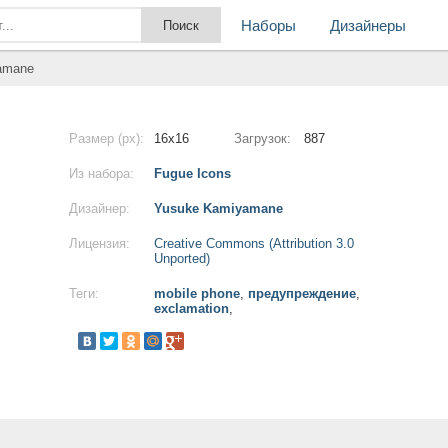
Наборы
Дизайнеры
yamane
Размер (px):
16x16
Загрузок:
887
Из набора:
Fugue Icons
Дизайнер:
Yusuke Kamiyamane
Лицензия:
Creative Commons (Attribution 3.0
Unported)
Теги:
mobile phone
,
предупреждение
,
exclamation
,