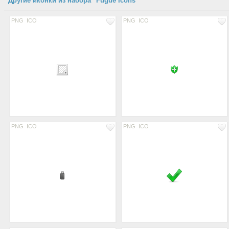
Другие иконки из набора "Fugue Icons"
PNG
ICO
PNG
ICO
PNG
ICO
PNG
ICO