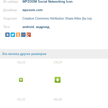
Из набора:
WPZOOM Social Networking Icon
Дизайнер:
wpzoom.com
Лицензия:
Creative Commons Attribution Share Alike (by-sa)
Теги:
android
,
андроид
,
Эта иконка других размеров
16x16
24x24
32x32
48x48