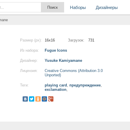
Наборы
Дизайнеры
amane
Размер (px):
16x16
Загрузок:
731
Из набора:
Fugue Icons
Дизайнер:
Yusuke Kamiyamane
Лицензия:
Creative Commons (Attribution 3.0
Unported)
Теги:
playing card
,
предупреждение
,
exclamation
,