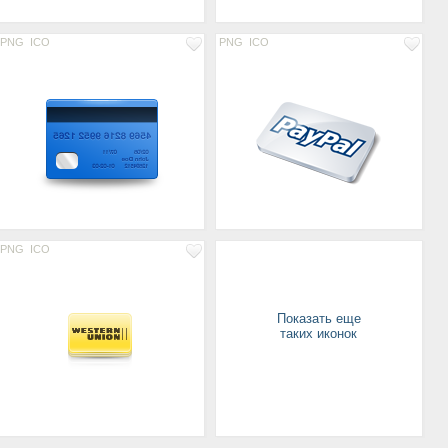
PNG
ICO
PNG
ICO
PNG
ICO
Показать еще
таких иконок