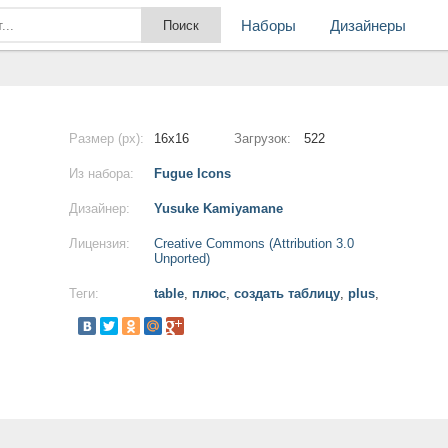
Наборы
Дизайнеры
Размер (px):
16x16
Загрузок:
522
Из набора:
Fugue Icons
Дизайнер:
Yusuke Kamiyamane
Лицензия:
Creative Commons (Attribution 3.0
Unported)
Теги:
table
,
плюс
,
создать таблицу
,
plus
,