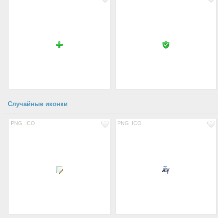
Случайные иконки
PNG
ICO
PNG
ICO