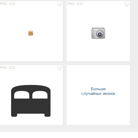
PNG
ICO
PNG
ICO
PNG
ICO
Больше
случайных иконок