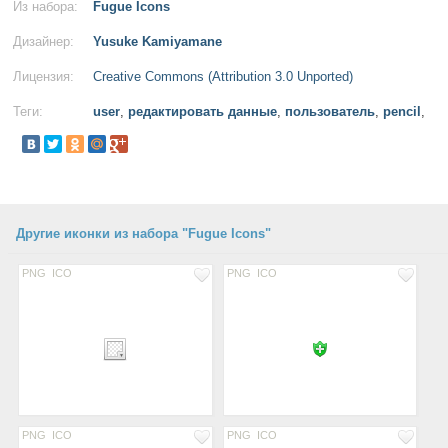
Из набора:
Fugue Icons
Дизайнер:
Yusuke Kamiyamane
Лицензия:
Creative Commons (Attribution 3.0 Unported)
Теги:
user
,
редактировать данные
,
пользователь
,
pencil
,
Другие иконки из набора "Fugue Icons"
PNG
ICO
PNG
ICO
PNG
ICO
PNG
ICO