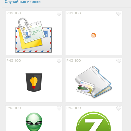
Случайные иконки
PNG
ICO
PNG
ICO
PNG
ICO
PNG
ICO
PNG
ICO
PNG
ICO