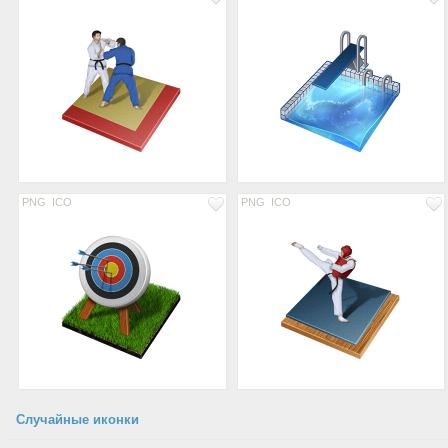
PNG
ICO
PNG
ICO
Случайные иконки