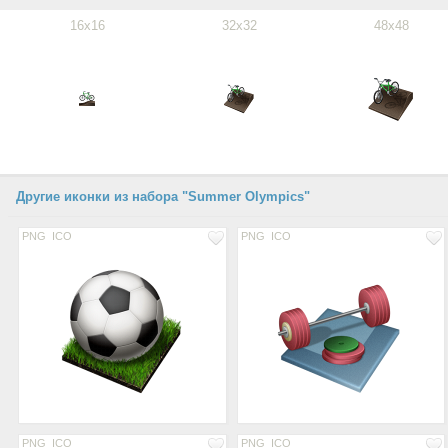
16x16
32x32
48x48
Другие иконки из набора "Summer Olympics"
PNG
ICO
PNG
ICO
PNG
ICO
PNG
ICO