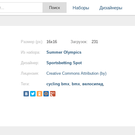
Наборы
Дизайнеры
Размер (px):
16x16
Загрузок:
231
Из набора:
Summer Olympics
Дизайнер:
Sportsbetting Spot
Лицензия:
Creative Commons Attribution (by)
Теги:
cycling bmx
,
bmx
,
велосипед
,