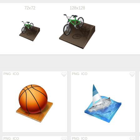
72x72
128x128
PNG
ICO
PNG
ICO
PNG
ICO
PNG
ICO