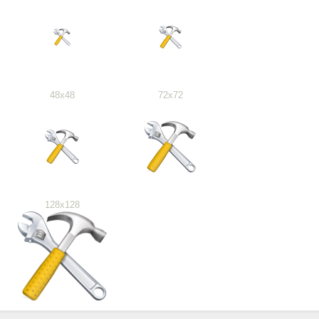
48x48
72x72
128x128