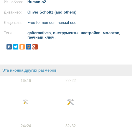
Из набора:
Human o2
Дизайнер:
Oliver Scholtz (and others)
Лицензия:
Free for non-commercial use
Теги:
galternatives
,
инструменты
,
настройки
,
молоток
,
гаечный ключ
,
Эта иконка других размеров
16x16
22x22
24x24
32x32