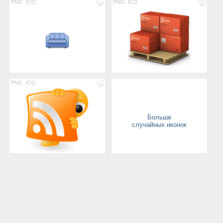
PNG
ICO
PNG
ICO
PNG
ICO
Больше
случайных иконок