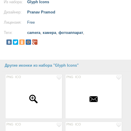
Из набора:
Glyph Icons
Дизайнер:
Pranav Pramod
Лицензия:
Free
Теги:
camera
,
камера
,
фотоаппарат
,
Другие иконки из набора "Glyph Icons"
PNG
ICO
PNG
ICO
PNG
ICO
PNG
ICO