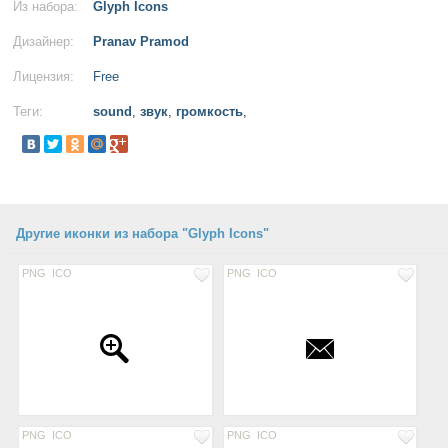
Из набора:
Glyph Icons
Дизайнер:
Pranav Pramod
Лицензия:
Free
Теги:
sound
,
звук
,
громкость
,
Другие иконки из набора "Glyph Icons"
PNG
ICO
PNG
ICO
PNG
ICO
PNG
ICO