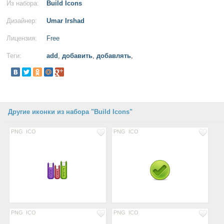
Из набора:
Build Icons
Дизайнер:
Umar Irshad
Лицензия:
Free
Теги:
add
,
добавить
,
добавлять
,
Другие иконки из набора "Build Icons"
PNG
ICO
PNG
ICO
PNG
ICO
PNG
ICO