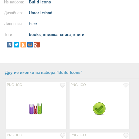
Из набора:
Build Icons
Дизайнер:
Umar Irshad
Лицензия:
Free
Теги:
books
,
книжка
,
книга
,
книги
,
Другие иконки из набора "Build Icons"
PNG
ICO
PNG
ICO
PNG
ICO
PNG
ICO