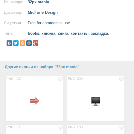
Из набора:
32px mania
Дизайнер:
MidTone Design
Лицензия:
Free for commercial use
Теги:
books
,
книжка
,
книга
,
контакты
,
закладка
,
Другие иконки из набора "32px mania"
PNG
ICO
PNG
ICO
PNG
ICO
PNG
ICO